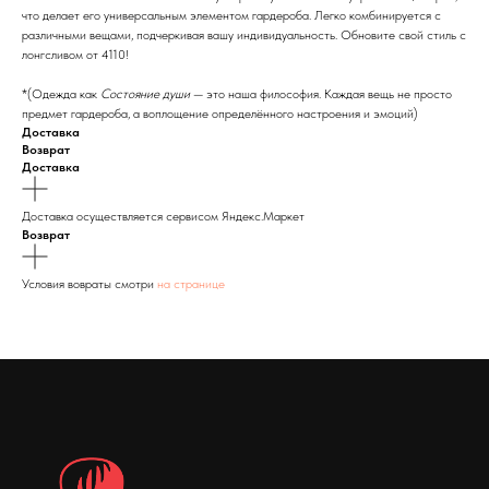
что делает его универсальным элементом гардероба. Легко комбинируется с
различными вещами, подчеркивая вашу индивидуальность. Обновите свой стиль с
лонгсливом от 4110!
*(Одежда как
Состояние души
— это наша философия. Каждая вещь не просто
предмет гардероба, а воплощение определённого настроения и эмоций)
Доставка
Возврат
Доставка
Доставка осуществляется сервисом Яндекс.Маркет
Возврат
Условия вовраты смотри
на странице