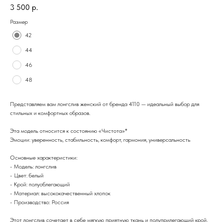
3 500
р.
Размер
42
44
46
48
Представляем вам лонгслив женский от бренда 4110 — идеальный выбор для
стильных и комфортных образов.
Эта модель относится к состоянию «Чистота»*
Эмоции:
уверенность, стабильность, комфорт, гармония, универсальность
Основные характеристики:
- Модель: лонгслив
- Цвет: белый
- Крой: полуоблегающий
- Материал: высококачественный хлопок
- Производство: Россия
Этот лонгслив сочетает в себе мягкую приятную ткань и полуприлегающий крой,