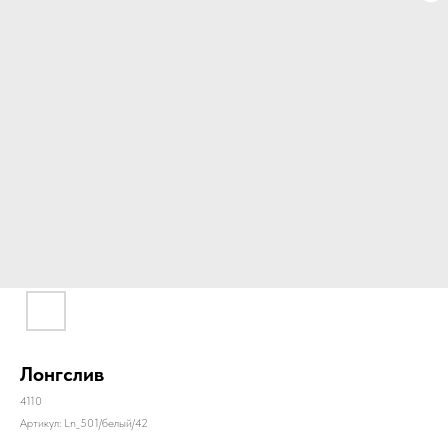
Лонгслив
4110
Артикул:
Ln_501/белый/42