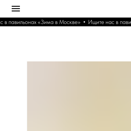
в павильонах «Зима в Москве»
Ищите нас в павил