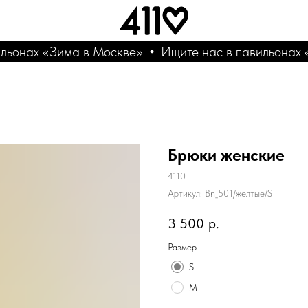
ьонах «Зима в Москве»
Ищите нас в павильонах «
Брюки женские
4110
Артикул:
Bn_501/желтые/S
3 500
р.
Размер
S
M