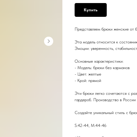
Купить
Представляем брюки женские от б
Эта модель относится к состояни
Эмоции:
уверенность, стабильност
Основные характеристики:
- Модель: брюки без карманов
- Цвет: желтые
- Крой: прямой
Эти брюки легко сочетаются с раз
гардероб. Производство в России 
Создайте уникальный стиль с брюк
S:42-44, M:44-46