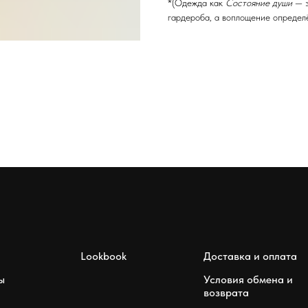
*(Одежда как
Состояние души
— э
гардероба, а воплощение определ
Lookbook
Доставка и оплата
ы
Условия обмена и
возврата