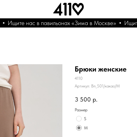
Ищите нас в павильонах «Зима в Москве»
Ищите 
Брюки женские
4110
Артикул:
Bn_501/какао/M
3 500
р.
Размер
S
M