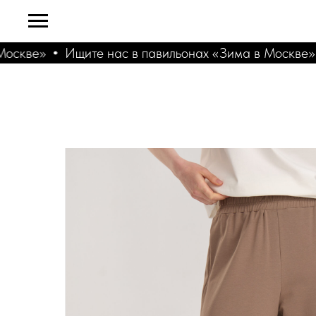
скве»
Ищите нас в павильонах «Зима в Москве»