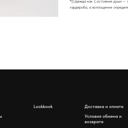
*(Одежда как
Состояние души
— э
гардероба, а воплощение определ
Lookbook
Доставка и оплата
ы
Условия обмена и
возврата